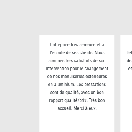
n grand portail
Entreprise très sérieuse et à
80 x 5m).
l’écoute de ses clients. Nous
l’
é des matériaux
sommes très satisfaits de son
de
seils sur la
intervention pour le changement
et
treprise très
de nos menuiseries extérieures
, analyse le
en aluminium. Les prestations
 Une journée de
sont de qualité, avec un bon
t réussie… je
rapport qualité/prix. Très bon
e entreprise
accueil. Merci à eux.
lariés investis
erci à eux pour