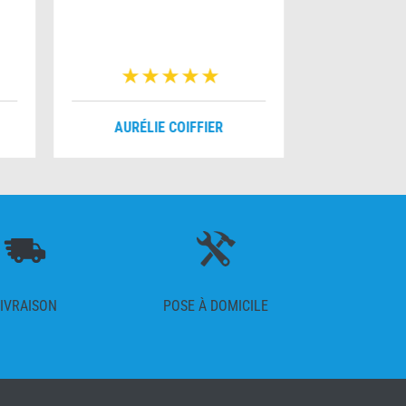
AURÉLIE COIFFIER
MYRIA
IVRAISON
POSE À DOMICILE