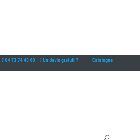
n ?
04 73 74 48 60
Un devis gratuit ?
Catalogue