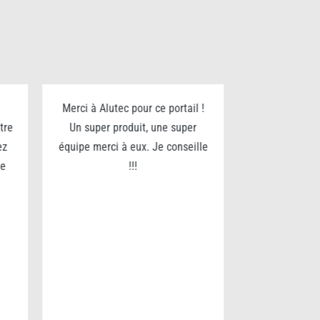
Merci à Alutec pour ce portail !
Je recommande
tre
Un super produit, une super
pour son séri
ez
équipe merci à eux. Je conseille
fin. Nous av
te
!!!
portail et som
du service.
qual