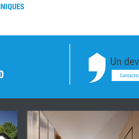
HNIQUES
Un devi
0
Contacte