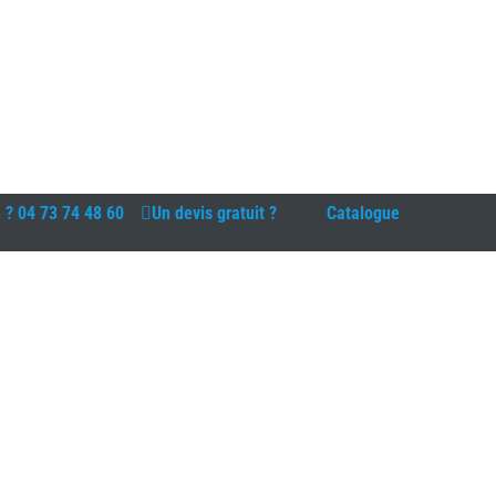
n ?
04 73 74 48 60
Un devis gratuit ?
Catalogue