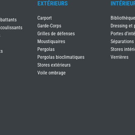
EXTÉRIEURS
INTÉRIEU
Carport
Bibliothèqu
 battants
Garde-Corps
Dressing et 
 coulissants
Grilles de défenses
Portes d’inté
s
Moustiquaires
Séparations
Pergolas
Stores intér
ts
Pergolas bioclimatiques
Verrières
Stores extérieurs
Voile ombrage