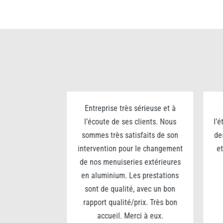
n grand portail
Entreprise très sérieuse et à
80 x 5m).
l’écoute de ses clients. Nous
l’
é des matériaux
sommes très satisfaits de son
de
seils sur la
intervention pour le changement
et
treprise très
de nos menuiseries extérieures
, analyse le
en aluminium. Les prestations
 Une journée de
sont de qualité, avec un bon
t réussie… je
rapport qualité/prix. Très bon
e entreprise
accueil. Merci à eux.