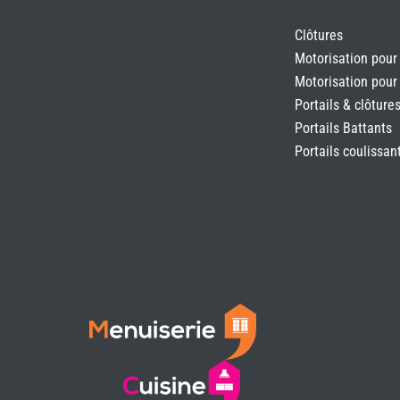
VOTRE
EXPERT
Clôtures
Motorisation pour
MENUISERIE
Motorisation pour
Portails & clôture
ET CUISINE
Portails Battants
Portails coulissan
À
CLERMONT-
FERRAND