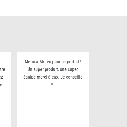
Merci à Alutec pour ce portail !
Je recommande
tre
Un super produit, une super
pour son séri
ez
équipe merci à eux. Je conseille
fin. Nous av
te
!!!
portail et som
du service.
qual