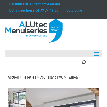
Menuiserie à
Clermont-Ferrand
Une question ?
04 73 74 48 60
Catalogue
Accueil >
Fenêtres
>
Coulissant PVC
> Twinéa