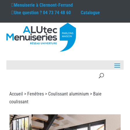
Menuiserie à
Clermont-Ferrand
Une question ?
04 73 74 48 60
Catalogue
Accueil >
Fenêtres
>
Coulissant aluminium
> Baie
coulissant