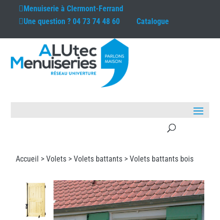
Menuiserie à
Clermont-Ferrand
Une question ?
04 73 74 48 60
Catalogue
Accueil >
Volets
>
Volets battants
> Volets battants bois