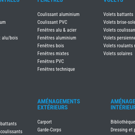
Coulissant aluminium
Volets battants
ium
Coulissant PVC
Volets brise-sole
Fenêtres alu & acier
Volets coulissan
: alu/bois
Fenêtres aluminium
Volets persienn
Fenêtres bois
Volets roulants 
Fenêtres mixtes
Volets solaires
Fenêtres PVC
Fenêtres technique
AMÉNAGEMENTS
AMÉNAG
EXTÉRIEURS
INTÉRIEU
Carport
Bibliothèqu
 battants
Garde-Corps
Dressing et 
 coulissants