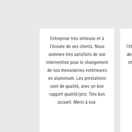
n grand portail
Entreprise très sérieuse et à
80 x 5m).
l’écoute de ses clients. Nous
l’
é des matériaux
sommes très satisfaits de son
de
seils sur la
intervention pour le changement
et
treprise très
de nos menuiseries extérieures
, analyse le
en aluminium. Les prestations
 Une journée de
sont de qualité, avec un bon
t réussie… je
rapport qualité/prix. Très bon
e entreprise
accueil. Merci à eux.
lariés investis
erci à eux pour
entôt pour une