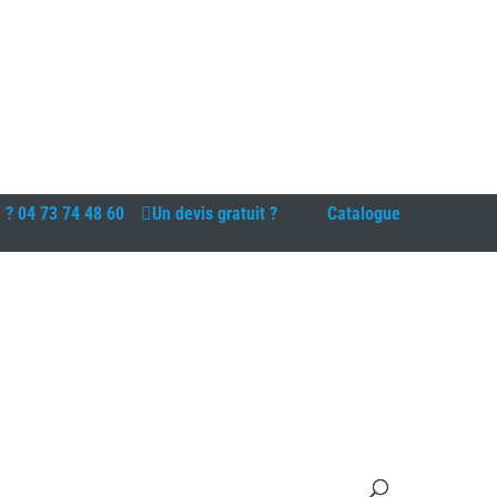
n ?
04 73 74 48 60
Un devis gratuit ?
Catalogue