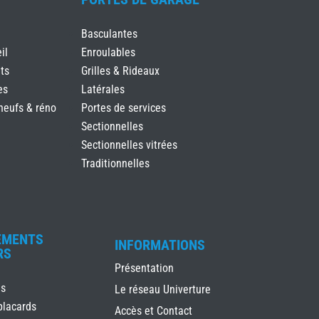
Basculantes
il
Enroulables
ts
Grilles & Rideaux
es
Latérales
neufs & réno
Portes de services
Sectionnelles
Sectionnelles vitrées
Traditionnelles
EMENTS
INFORMATIONS
RS
Présentation
es
Le réseau Univerture
placards
Accès et Contact