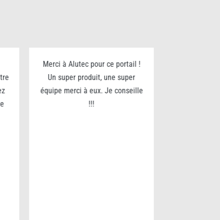
Merci à Alutec pour ce portail !
Je recommande
tre
Un super produit, une super
pour son séri
ez
équipe merci à eux. Je conseille
fin. Nous av
te
!!!
portail et som
du service.
qual