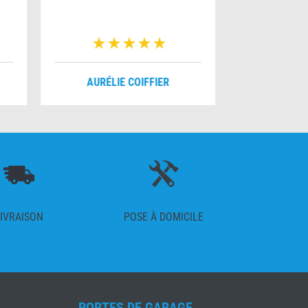
AURÉLIE COIFFIER
MYRIA
IVRAISON
POSE À DOMICILE
PORTES DE GARAGE