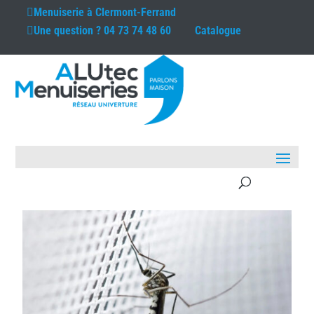
Menuiserie à
Clermont-Ferrand
Une question ?
04 73 74 48 60
Catalogue