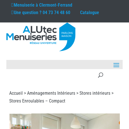
Menuiserie à
Clermont-Ferrand
Une question ?
04 73 74 48 60
Catalogue
Accueil >
Aménagements Intérieurs
>
Stores intérieurs
>
Stores Enroulables – Compact