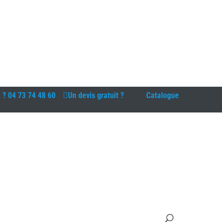
n ?
04 73 74 48 60
Un devis gratuit ?
Catalogue