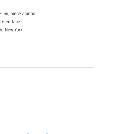
e uni, pièce alunox
BT6 en face
ure New-York.