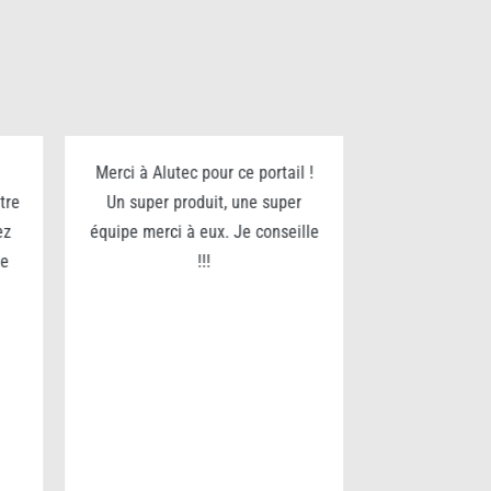
Merci à Alutec pour ce portail !
Je recommande
tre
Un super produit, une super
pour son séri
ez
équipe merci à eux. Je conseille
fin. Nous av
te
!!!
portail et som
du service.
qual