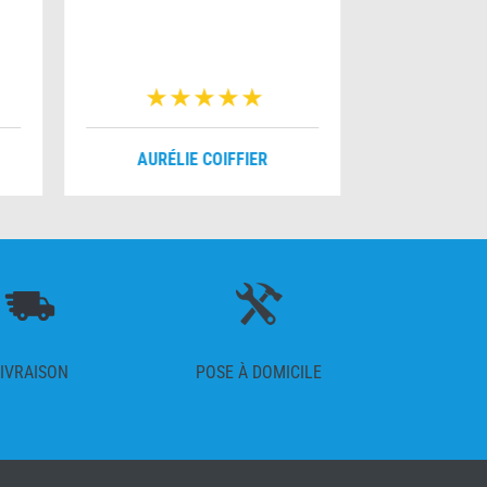
AURÉLIE COIFFIER
MYRIA
IVRAISON
POSE À DOMICILE