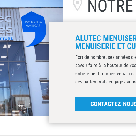
NOTR
ALUTEC MENUISER
MENUISERIE ET CU
Fort de nombreuses années d’
savoir faire à la hauteur de v
entièrement tournée vers la sat
des partenariats engagés auprè
CONTACTEZ-NOU