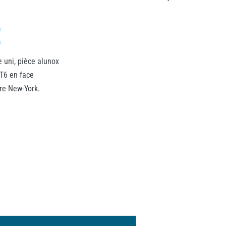
E
e uni, pièce alunox
BT6 en face
ure New-York.