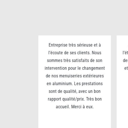
n grand portail
Entreprise très sérieuse et à
80 x 5m).
l’écoute de ses clients. Nous
l’
é des matériaux
sommes très satisfaits de son
de
seils sur la
intervention pour le changement
et
treprise très
de nos menuiseries extérieures
, analyse le
en aluminium. Les prestations
 Une journée de
sont de qualité, avec un bon
t réussie… je
rapport qualité/prix. Très bon
e entreprise
accueil. Merci à eux.
lariés investis
erci à eux pour