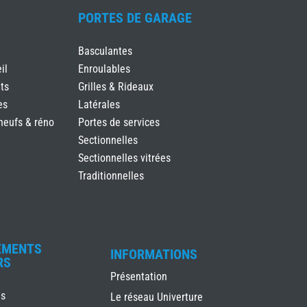
PORTES DE GARAGE
Basculantes
il
Enroulables
ts
Grilles & Rideaux
es
Latérales
neufs & réno
Portes de services
Sectionnelles
Sectionnelles vitrées
Traditionnelles
EMENTS
INFORMATIONS
RS
Présentation
es
Le réseau Univerture