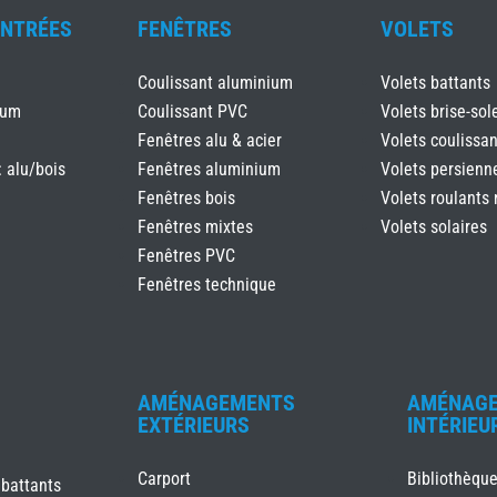
ENTRÉES
FENÊTRES
VOLETS
Coulissant aluminium
Volets battants
ium
Coulissant PVC
Volets brise-sole
Fenêtres alu & acier
Volets coulissan
: alu/bois
Fenêtres aluminium
Volets persienn
Fenêtres bois
Volets roulants 
Fenêtres mixtes
Volets solaires
Fenêtres PVC
Fenêtres technique
AMÉNAGEMENTS
AMÉNAG
EXTÉRIEURS
INTÉRIEU
Carport
Bibliothèqu
 battants