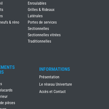
il
Enroulables
ts
Grilles & Rideaux
es
Latérales
neufs & réno
Portes de services
Sectionnelles
Sectionnelles vitrées
Traditionnelles
EMENTS
INFORMATIONS
RS
Présentation
es
Le réseau Univerture
placards
Accès et Contact
rieur
 de pièces