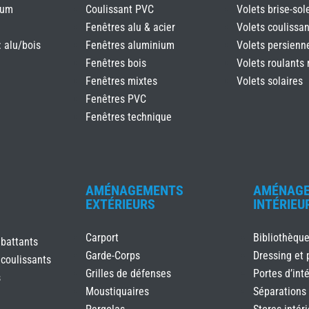
ium
Coulissant PVC
Volets brise-sole
Fenêtres alu & acier
Volets coulissan
: alu/bois
Fenêtres aluminium
Volets persienn
Fenêtres bois
Volets roulants 
Fenêtres mixtes
Volets solaires
Fenêtres PVC
Fenêtres technique
AMÉNAGEMENTS
AMÉNAG
EXTÉRIEURS
INTÉRIEU
Carport
Bibliothèqu
 battants
Garde-Corps
Dressing et 
 coulissants
Grilles de défenses
Portes d’inté
s
Moustiquaires
Séparations