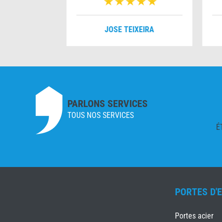
RAL
JOSE TEIXEIRA
PARLONS SERVICES
TOUS NOS SERVICES
É
PORTES D'
Portes acier