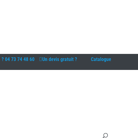
n ?
04 73 74 48 60
Un devis gratuit ?
Catalogue