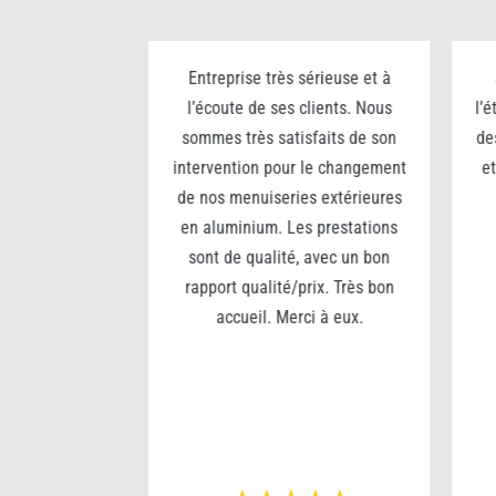
n grand portail
Entreprise très sérieuse et à
80 x 5m).
l’écoute de ses clients. Nous
l’
é des matériaux
sommes très satisfaits de son
de
seils sur la
intervention pour le changement
et
treprise très
de nos menuiseries extérieures
, analyse le
en aluminium. Les prestations
 Une journée de
sont de qualité, avec un bon
t réussie… je
rapport qualité/prix. Très bon
e entreprise
accueil. Merci à eux.
lariés investis
erci à eux pour
entôt pour une
ommande.