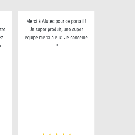
Merci à Alutec pour ce portail !
Je recommande
tre
Un super produit, une super
pour son séri
ez
équipe merci à eux. Je conseille
fin. Nous av
te
!!!
portail et som
du service.
qual