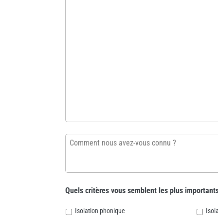
couleurs,
matériaux...)
*
Comment
nous
avez-
vous
connu ?
Quels critères vous semblent les plus important
Isolation phonique
Isol